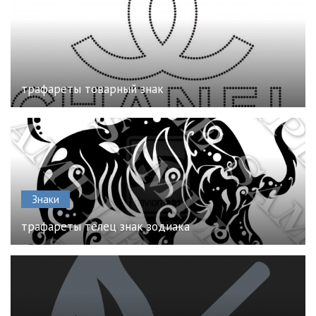
трафареты товарный знак
Знаки
трафареты телец знак зодиака