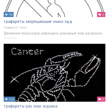
90
0
трафареты запрещающие знаки пдд
Трафареты
/
Знаки
Движение пешеходов запрещено дорожный знак раскраска
Скачать
126
0
трафареты рак знак зодиака