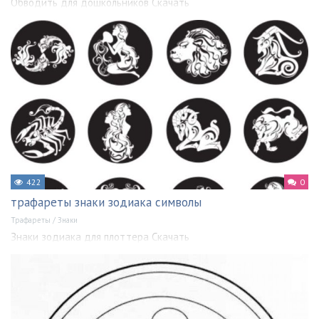
Обводить для дошкольников Скачать
422
0
трафареты знаки зодиака символы
Трафареты
/
Знаки
Знаки зодиака для плоттера Скачать