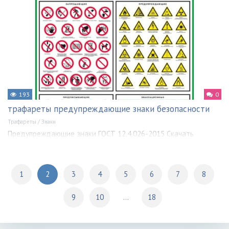
193
0
трафареты предупреждающие знаки безопасности
Трафареты
/
Знаки
Предупреждающие знаки ГОСТ 12.4.026-2015 Скачать
1
2
3
4
5
6
7
8
9
10
...
18