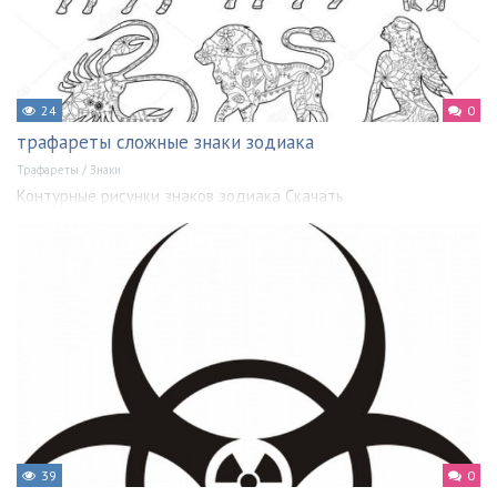
24
0
трафареты сложные знаки зодиака
Трафареты
/
Знаки
Контурные рисунки знаков зодиака Скачать
39
0