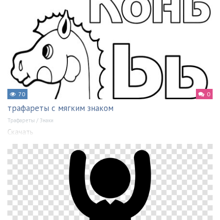
70
0
трафареты с мягким знаком
Трафареты
/
Знаки
Скачать