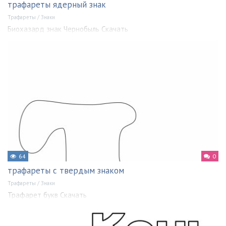
трафареты ядерный знак
Трафареты
/
Знаки
Биохазард знак Чернобыль Скачать
64
0
трафареты с твердым знаком
Трафареты
/
Знаки
Трафарет букв Скачать