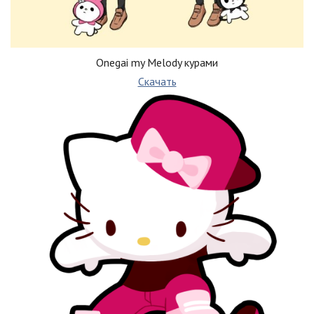
Onegai my Melody курами
Скачать