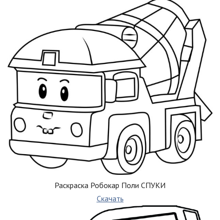
Раскраска Робокар Поли СПУКИ
Скачать