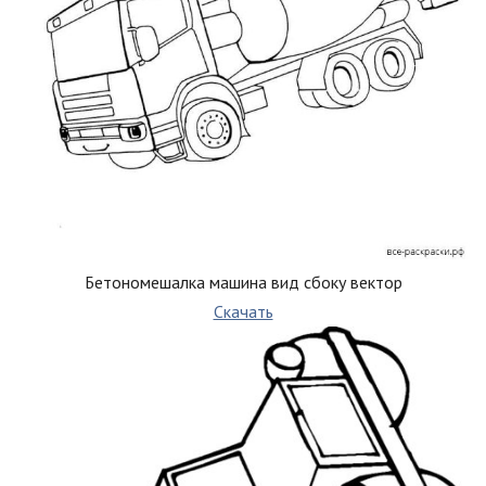
Бетономешалка машина вид сбоку вектор
Скачать