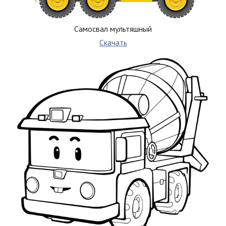
Самосвал мультяшный
Скачать