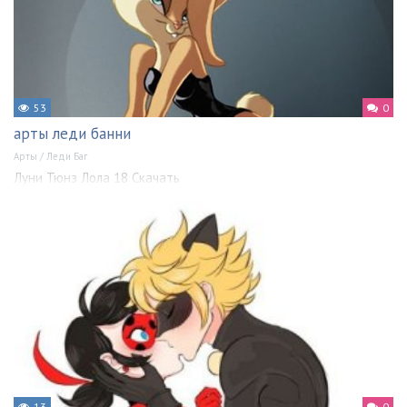
53
0
арты леди банни
Арты
/
Леди Баг
Луни Тюнз Лола 18 Скачать
13
0