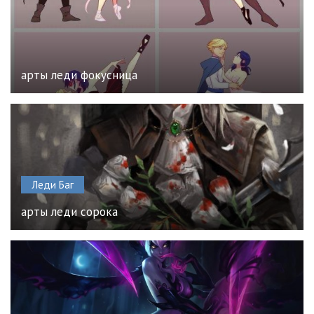
арты леди фокусница
Леди Баг
арты леди сорока