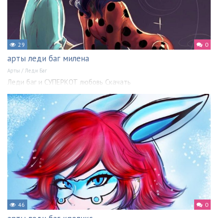
29
0
арты леди баг милена
Арты
/
Леди Баг
Леди баг и СУПЕРКОТ любовь Скачать
46
0