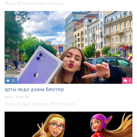
Леди Диана блоггер Скачать
32
0
арты леди диана блоггер
Арты
/
Леди Баг
Леди Диана Зайцева 2022 Скачать