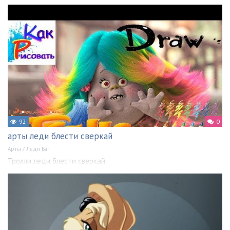
92
0
арты леди блести сверкай
Арты
/
Леди Баг
Тролли леди блести сверкай