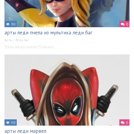
30
0
арты леди пчела из мультика леди баг
Арты
/
Леди Баг
Хлоя леди пчела Скачать
50
0
арты леди марвел