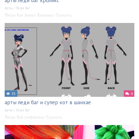
арты леди баг кроликс
Арты
/
Леди Баг
Леди баг Алекс Банникс Скачать
35
0
арты леди баг и супер кот в шанхае
Арты
/
Леди Баг
Леди баг референс Скачать