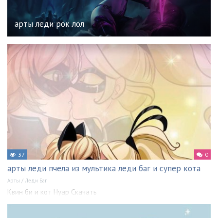
арты леди рок лол
37
0
арты леди пчела из мультика леди баг и супер кота
Арты
/
Леди Баг
Квин би и кот Нуар Скачать