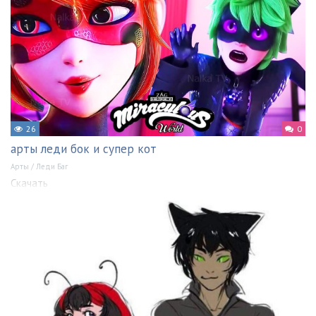
26
0
арты леди бок и супер кот
Арты
/
Леди Баг
Скачать