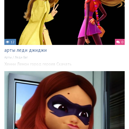
12
0
арты леди джиджи
Арты
/
Леди Баг
Хенни Лемон город героев Скачать