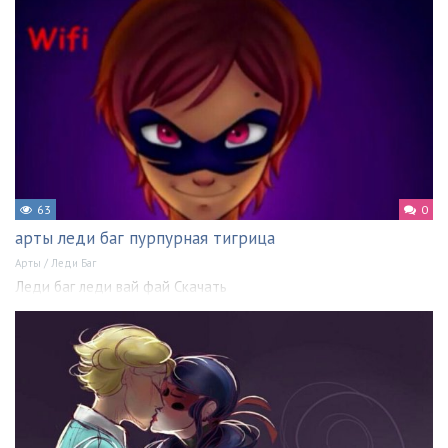
63
0
арты леди баг пурпурная тигрица
Арты
/
Леди Баг
Леди баг леди вай фай Скачать