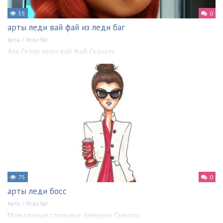
55
0
арты леди вай фай из леди баг
Арты
/
Леди Баг
Аля Сезар леди вай фай Скачать
75
0
арты леди босс
Арты
/
Леди Баг
Мультяшные стильные девушки Скачать