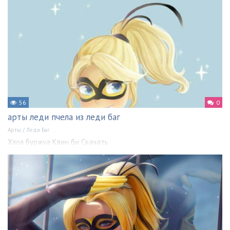
56
0
арты леди пчела из леди баг
Арты
/
Леди Баг
Хлоя буржуа Квин би Скачать