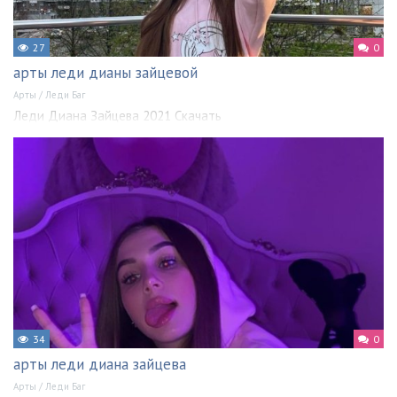
27
0
арты леди дианы зайцевой
Арты
/
Леди Баг
Леди Диана Зайцева 2021 Скачать
34
0
арты леди диана зайцева
Арты
/
Леди Баг