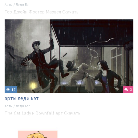
Арты
/
Леди Баг
Тор Джейн Фостер Марвел Скачать
17
0
арты леди кэт
Арты
/
Леди Баг
The Cat Lady и Downfall арт Скачать