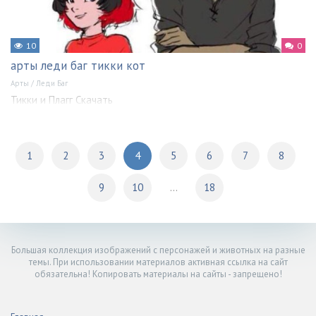
10
0
арты леди баг тикки кот
Арты
/
Леди Баг
Тикки и Плагг Скачать
1
2
3
4
5
6
7
8
9
10
...
18
Большая коллекция изображений с персонажей и животных на разные
темы. При использовании материалов активная ссылка на сайт
обязательна! Копировать материалы на сайты - запрещено!