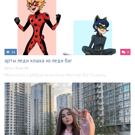
36
0
арты леди кошка из леди баг
Арты
/
Леди Баг
Miraculous Ladybug леди Нуар Мистер баг Скачать