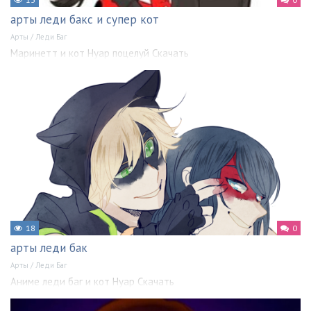
арты леди бакс и супер кот
Арты
/
Леди Баг
Маринетт и кот Нуар поцелуй Скачать
18
0
арты леди бак
Арты
/
Леди Баг
Аниме леди баг и кот Нуар Скачать