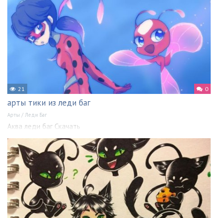
21
0
арты тики из леди баг
Арты
/
Леди Баг
Аква леди баг Скачать