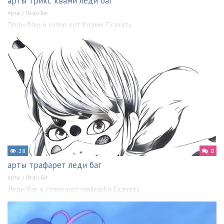
арты трикс квами леди баг
Арты
/
Леди Баг
Леди баш и супер кот Квамм Скачать
28
0
арты трафарет леди баг
Арты
/
Леди Баг
Леди баг и супер-кот raskraska Скачать