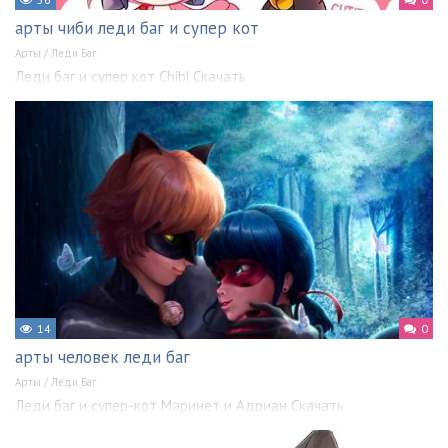
арты чиби леди баг и супер кот
Арты
/
Леди Баг
Леди баг и супер кот Chibi Скачать
14
0
арты человек леди баг
Арты
/
Леди Баг
Леди баг и супер-кот Маринет и Адриан Скачать