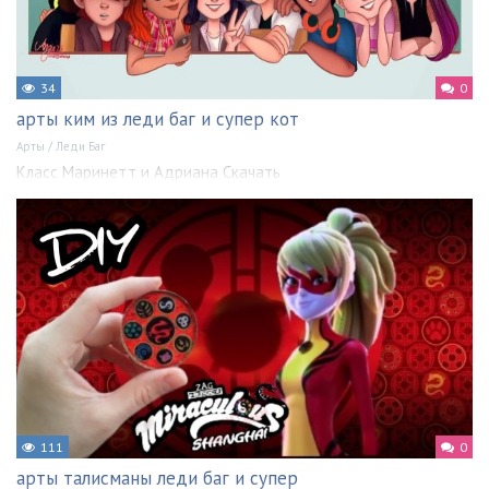
34
0
арты ким из леди баг и супер кот
Арты
/
Леди Баг
Класс Маринетт и Адриана Скачать
111
0
арты талисманы леди баг и супер