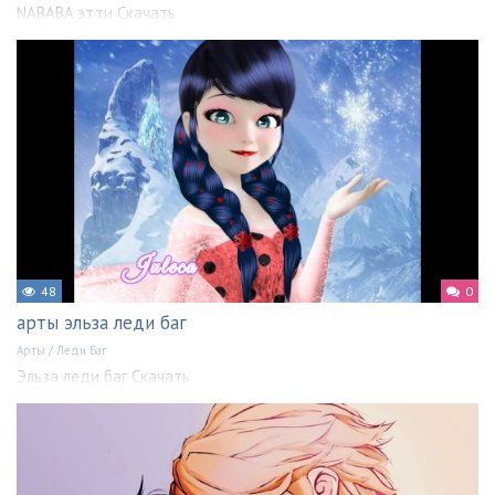
NABABA этти Скачать
48
0
арты эльза леди баг
Арты
/
Леди Баг
Эльза леди баг Скачать