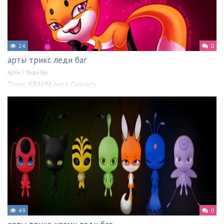
24
0
арты трикс леди баг
Арты
/
Леди Баг
Трикс КВАМИ лиса Скачать
49
0