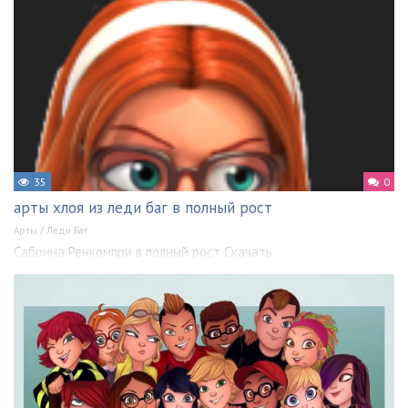
35
0
арты хлоя из леди баг в полный рост
Арты
/
Леди Баг
Сабрина Ренкомпри в полный рост Скачать