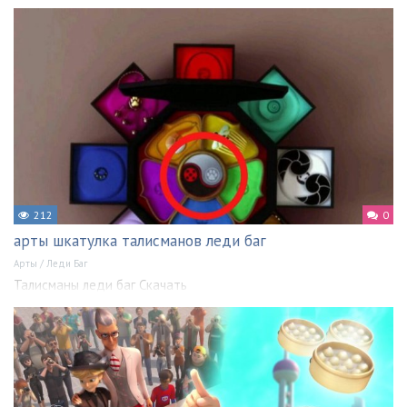
212
0
арты шкатулка талисманов леди баг
Арты
/
Леди Баг
Талисманы леди баг Скачать