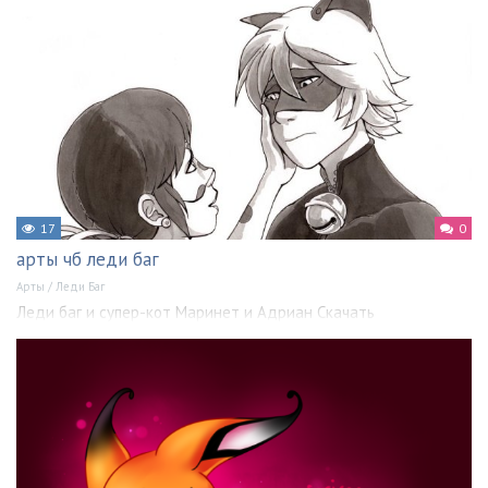
17
0
арты чб леди баг
Арты
/
Леди Баг
Леди баг и супер-кот Маринет и Адриан Скачать