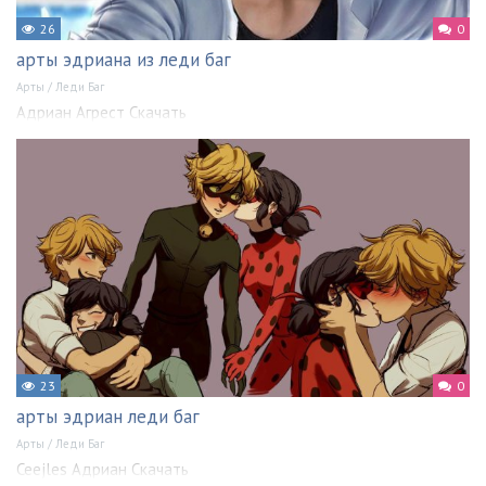
26
0
арты эдриана из леди баг
Арты
/
Леди Баг
Адриан Агрест Скачать
23
0
арты эдриан леди баг
Арты
/
Леди Баг
Ceejles Адриан Скачать