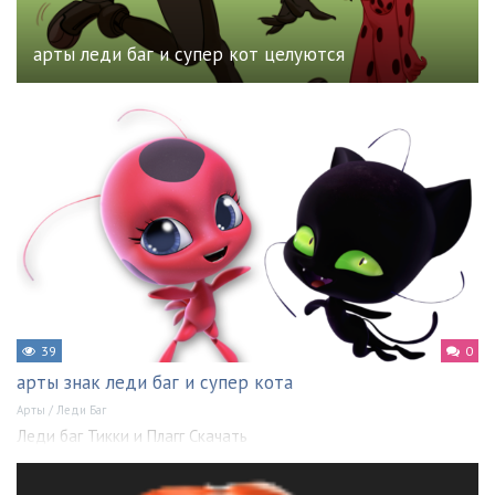
арты леди баг и супер кот целуются
39
0
арты знак леди баг и супер кота
Арты
/
Леди Баг
Леди баг Тикки и Плагг Скачать