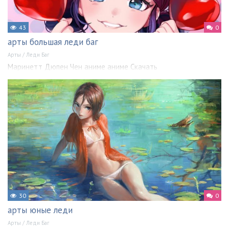
43
0
арты большая леди баг
Арты
/
Леди Баг
Маринетт Дюпен Чен аниме аниме Скачать
30
0
арты юные леди
Арты
/
Леди Баг