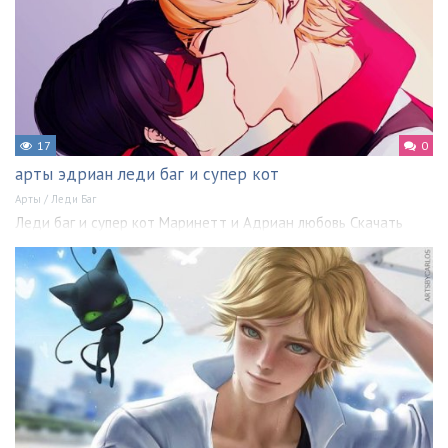
17
0
арты эдриан леди баг и супер кот
Арты
/
Леди Баг
Леди баг и супер кот Маринетт и Адриан любовь Скачать