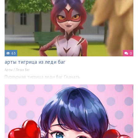
63
0
арты тигрица из леди баг
Арты
/
Леди Баг
Пурпурная тигрица леди баг Скачать