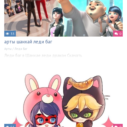
33
0
арты шанхай леди баг
Арты
/
Леди Баг
Леди баг в Шанхае леди дракон Скачать
56
0