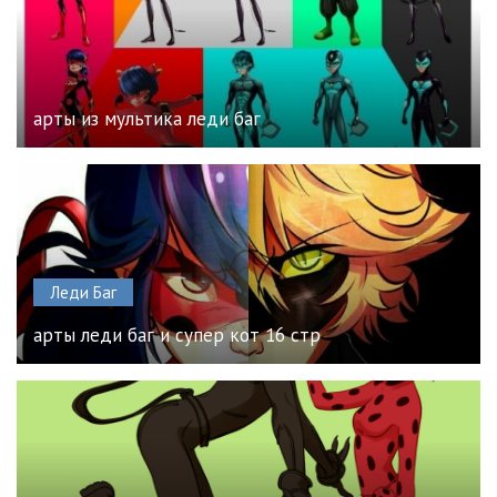
арты из мультика леди баг
Леди Баг
арты леди баг и супер кот 16 стр