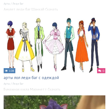
Арты
/
Леди Баг
Амулет леди баг Шанхай Скачать
108
0
арты лол леди баг с одеждой
Арты
/
Леди Баг
Бумажная кукла Маринетт Скачать