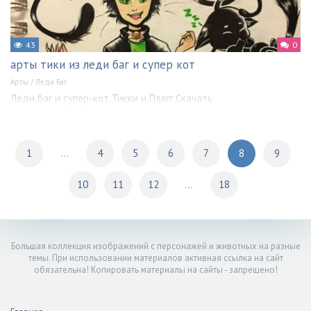
43
0
арты тики из леди баг и супер кот
Арты
/
Леди Баг
Леди баг и супер-кот Тикки и Плагг Скачать
1
...
4
5
6
7
8
9
10
11
12
...
18
Большая коллекция изображений с персонажей и животных на разные
темы. При использовании материалов активная ссылка на сайт
обязательна! Копировать материалы на сайты - запрещено!