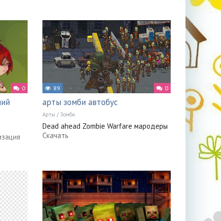
0
89
0
ний
арты зомби автобус
Арты
/
Зомби
Dead ahead Zombie Warfare мародеры
Скачать
изация