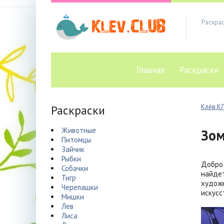
Раскра
Главная
Раскраски
Раскраски
Клёв.К
Животные
Зо
Питомцы
Зайчик
Рыбки
Добро 
Собачки
найдет
Тигр
художн
Черепашки
искусс
Мишки
Лев
Лиса