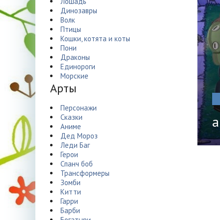
Лошадь
Динозавры
Волк
Птицы
Кошки, котята и коты
Пони
Драконы
Единороги
Морские
Арты
Персонажи
Сказки
а
Аниме
Дед Мороз
Леди Баг
Герои
Спанч боб
Трансформеры
Зомби
Китти
Гарри
Барби
Богатыри