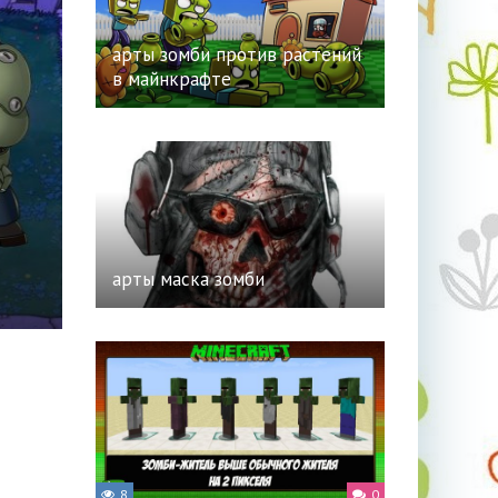
арты зомби против растений
в майнкрафте
арты маска зомби
8
0