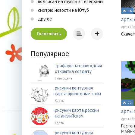
подписан на группы в Телеграмм
смотрю новости на Ютуб
16
другое
арты 
Арты
/
З
Голосовать
Скачат
Популярное
трафареты новогодняя
открытка солдату
Новогодние
рисунки контурная
карта природные зоны
Карты
22
рисунки карта россии
арты 
на английском
Арты
/
З
Карты
Растен
МАЙНК
рисунки контурная