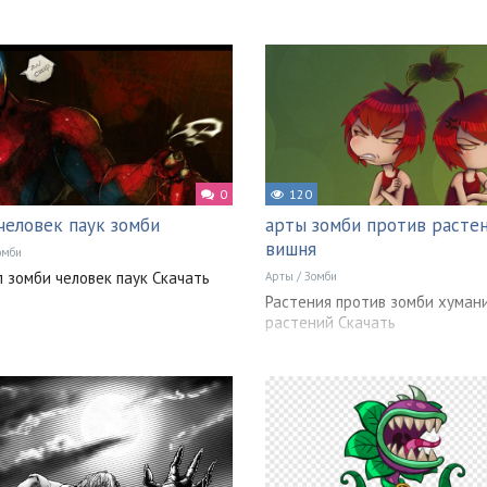
0
120
человек паук зомби
арты зомби против расте
вишня
омби
 зомби человек паук Скачать
Арты
/
Зомби
Растения против зомби хуман
растений Скачать