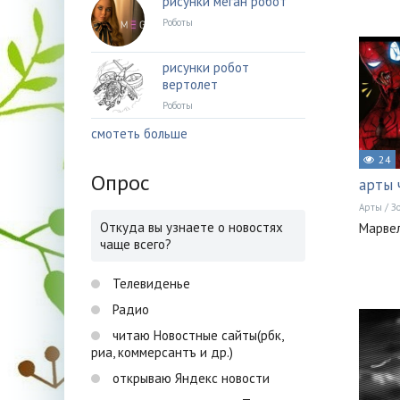
рисунки меган робот
Роботы
рисунки робот
вертолет
Роботы
смотеть больше
24
Опрос
арты 
Арты
/
З
Откуда вы узнаете о новостях
Марвел
чаще всего?
Телевиденье
Радио
читаю Новостные сайты(рбк,
риа, коммерсантъ и др.)
открываю Яндекс новости