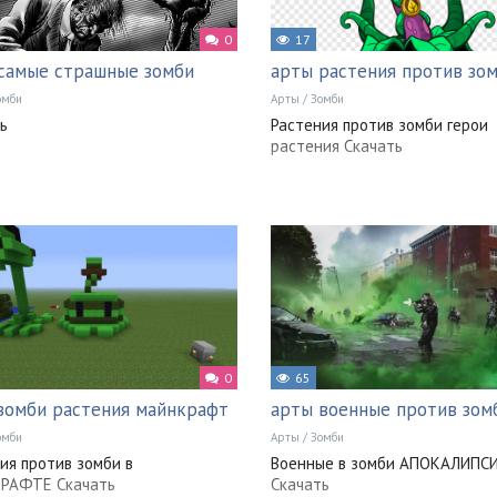
0
17
самые страшные зомби
арты растения против зо
омби
Арты
/
Зомби
ь
Растения против зомби герои
растения Скачать
0
65
зомби растения майнкрафт
арты военные против зом
омби
Арты
/
Зомби
ия против зомби в
Военные в зомби АПОКАЛИПС
РАФТЕ Скачать
Скачать