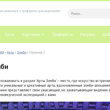
ски животных и трафареты для вырезания
Арты
Картинки
Трафареты
Рисунки
Шаб
ЛАБ
»
Арты
»
Зомби
» Страница 2
мби
пожаловать в раздел 'Арты Зомби' – место, где искусство встреча
е уникальные и креативные арты, вдохновленные зомби-апокалип
ики представляют свои ужасающие, но захватывающие видения эт
твоведческой экспедицией с вами.