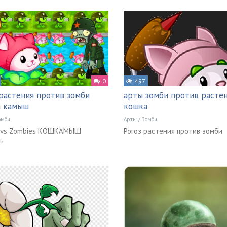
0
497
растения против зомби
арты зомби против расте
а камыш
кошка
омби
Арты
/
Зомби
s vs Zombies КОШКАМЫШ
Рогоз растения против зомби
ь