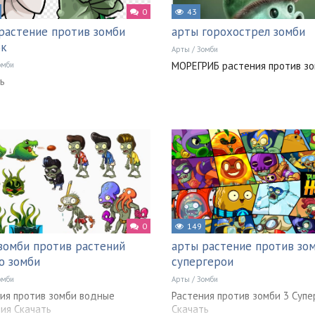
0
43
растение против зомби
арты горохострел зомби
ок
Арты
/
Зомби
МОРЕГРИБ растения против з
омби
ь
0
149
зомби против растений
арты растение против зо
о зомби
супергерои
омби
Арты
/
Зомби
ия против зомби водные
Растения против зомби 3 Супе
ия Скачать
Скачать