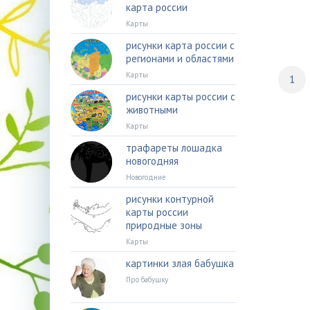
карта россии
Карты
рисунки карта россии с
регионами и областями
Карты
1
рисунки карты россии с
животными
Карты
трафареты лошадка
новогодняя
Новогодние
рисунки контурной
карты россии
природные зоны
Карты
картинки злая бабушка
Про бабушку