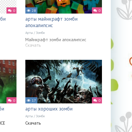
0
28
0
мби
арты майнкрафт зомби
апокалипсис
Арты
/
Зомби
Майнкрафт зомби апокалипсис
Скачать
0
17
0
би
арты хороших зомби
Арты
/
Зомби
ИСЕ
Скачать