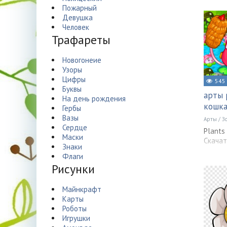
Пожарный
Девушка
Человек
Трафареты
Новогонеие
Узоры
Цифры
545
Буквы
арты 
На день рождения
кошк
Гербы
Вазы
Арты
/
З
Сердце
Plant
Маски
Скачат
Знаки
Флаги
Рисунки
Майнкрафт
Карты
Роботы
Игрушки