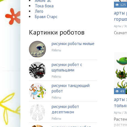
Амонг ас
125
Тока бока
Лего
арты 
Бравл Старс
горш
Арты
/
З
Картинки роботов
Скачат
рисунки роботы милые
Роботы
рисунки робот с
щупальцами
Роботы
рисунки танцующий
робот
49
Роботы
арты 
тольк
рисунки робот
десептикон
Арты
/
З
Растен
Роботы
растен