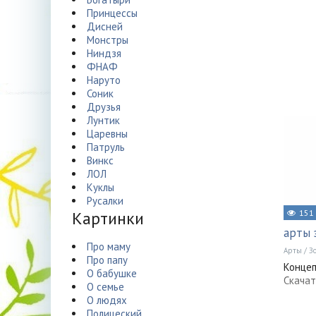
Принцессы
Дисней
Монстры
Ниндзя
ФНАФ
Наруто
Соник
Друзья
Лунтик
Царевны
Патруль
Винкс
ЛОЛ
Куклы
Русалки
Картинки
151
арты 
Про маму
Арты
/
З
Про папу
Концеп
О бабушке
Скачат
О семье
О людях
Полицеский