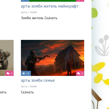
арты зомби житель майнкрафт
Арты
/
Зомби
Зомби житель Скачать
0
15
0
арты зомби семья
Арты
/
Зомби
чать
Скачать