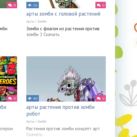
0
16
0
арты зомби с головой растений
Арты
/
Зомби
омби
Зомби с флагом из растения против
зомби 2 Скачать
0
40
0
мби
арты растения против зомби
робот
Арты
/
Зомби
ргерои
Растения против зомби концепт арт
Скачать