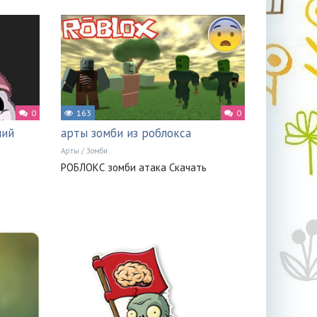
0
163
0
ний
арты зомби из роблокса
Арты
/
Зомби
РОБЛОКС зомби атака Скачать