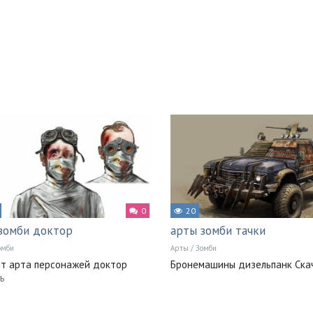
0
20
зомби доктор
арты зомби тачки
омби
Арты
/
Зомби
т арта персонажей доктор
Бронемашины дизельпанк Ска
ь