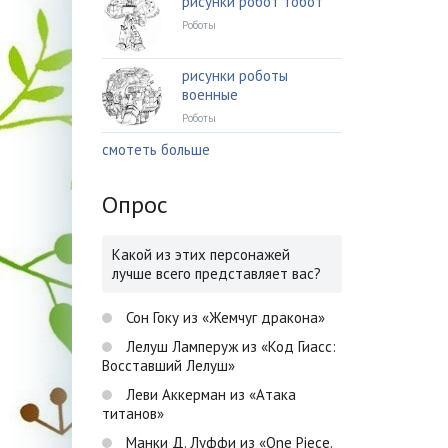
рисунки робот тобот
Роботы
рисунки роботы
военные
Роботы
смотеть больше
Опрос
Какой из этих персонажей
лучше всего представляет вас?
Сон Гоку из «Жемчуг дракона»
Лелуш Ламперуж из «Код Гиасс:
Восставший Лелуш»
Леви Аккерман из «Атака
титанов»
Манки Д. Луффи из «One Piece.