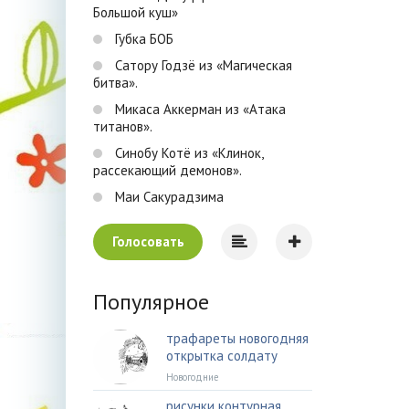
Большой куш»
Губка БОБ
Сатору Годзё из «Магическая
битва».
Микаса Аккерман из «Атака
титанов».
Синобу Котё из «Клинок,
рассекающий демонов».
Маи Сакурадзима
Голосовать
Популярное
трафареты новогодняя
открытка солдату
Новогодние
рисунки контурная