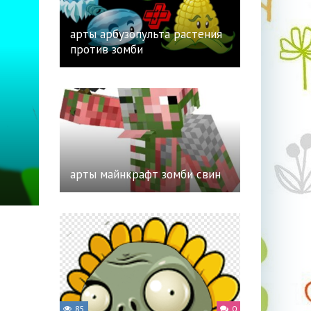
арты арбузопульта растения
против зомби
арты майнкрафт зомби свин
85
0