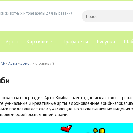
ски животных и трафареты для вырезания
Арты
Картинки
Трафареты
Рисунки
Шаб
ЛАБ
»
Арты
»
Зомби
» Страница 8
мби
пожаловать в раздел 'Арты Зомби' – место, где искусство встреча
е уникальные и креативные арты, вдохновленные зомби-апокалип
ики представляют свои ужасающие, но захватывающие видения эт
твоведческой экспедицией с вами.