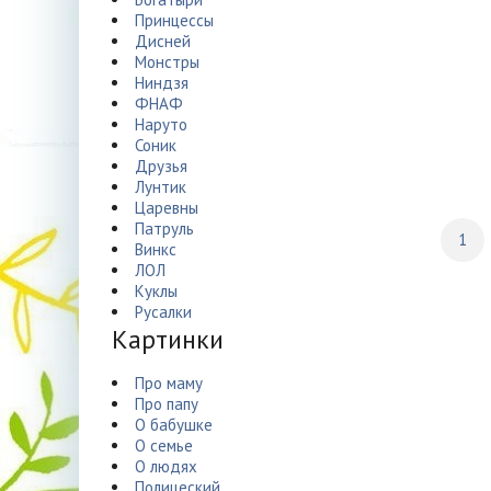
Принцессы
Дисней
Монстры
Ниндзя
ФНАФ
Наруто
Соник
Друзья
Лунтик
Царевны
Патруль
1
Винкс
ЛОЛ
Куклы
Русалки
Картинки
Про маму
Про папу
О бабушке
О семье
О людях
Полицеский