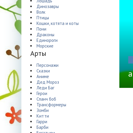
Лошадь
Динозавры
Волк
Птицы
Кошки, котята и коты
Пони
Драконы
Единороги
Морские
Арты
Персонажи
Сказки
а
Аниме
Дед Мороз
Леди Баг
Герои
Спанч боб
Трансформеры
Зомби
Китти
Гарри
Барби
Богатыри