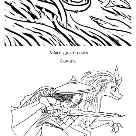
Райя и дракон сису
Скачать