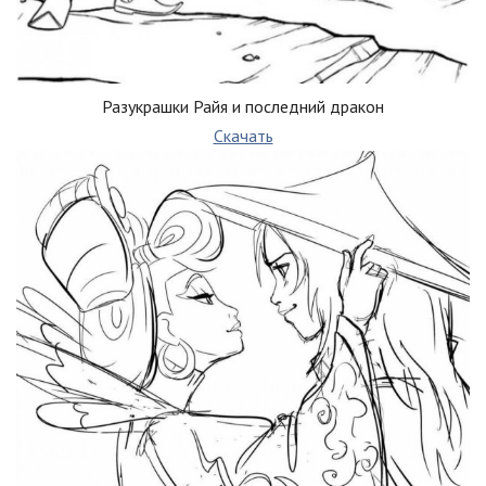
Разукрашки Райя и последний дракон
Скачать