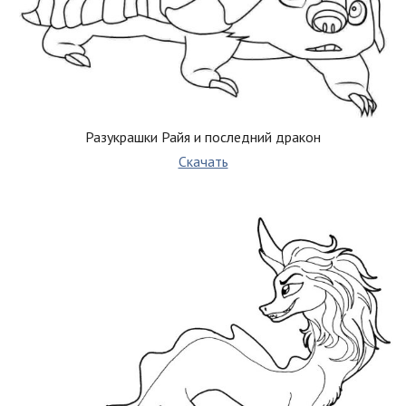
Разукрашки Райя и последний дракон
Скачать