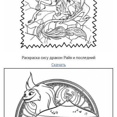
Раскраска сису дракон Райя и последний
Скачать