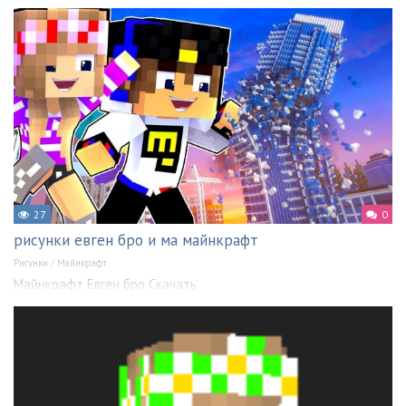
27
0
рисунки евген бро и ма майнкрафт
Рисунки
/
Майнкрафт
Майнкрафт Евген бро Скачать