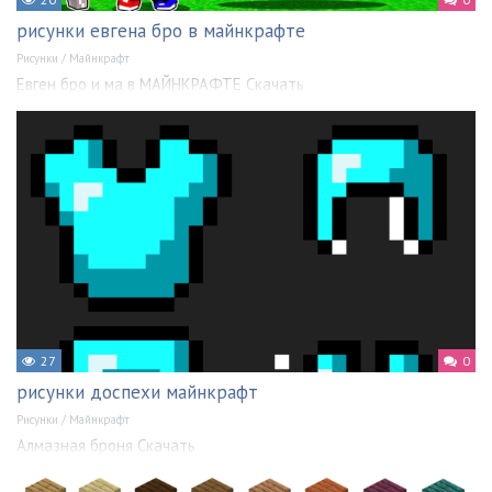
рисунки евгена бро в майнкрафте
Рисунки
/
Майнкрафт
Евген бро и ма в МАЙНКРАФТЕ Скачать
27
0
рисунки доспехи майнкрафт
Рисунки
/
Майнкрафт
Алмазная броня Скачать