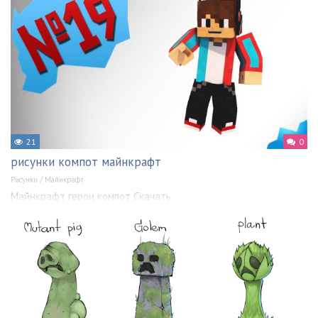
21
0
рисунки компот майнкрафт
Рисунки
/
Майнкрафт
Майнкрафт герои компот Скачать