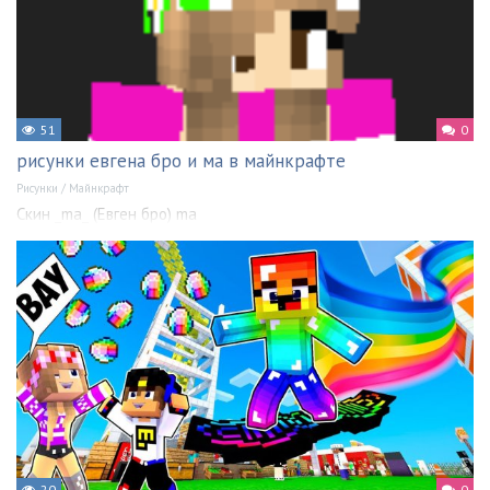
51
0
рисунки евгена бро и ма в майнкрафте
Рисунки
/
Майнкрафт
Скин _ma_ (Евген бро) ma
20
0