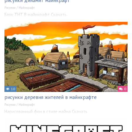
рисунки динамит майнкрафт
Рисунки
/
Майнкрафт
Блок ТНТ В майнкрафт Скачать
10
0
рисунки деревня жителей в майнкрафте
Рисунки
/
Майнкрафт
Нарисованный фон в стиле майна Скачать