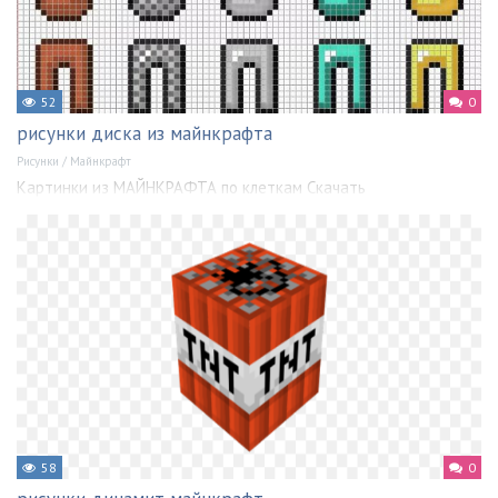
52
0
рисунки диска из майнкрафта
Рисунки
/
Майнкрафт
Картинки из МАЙНКРАФТА по клеткам Скачать
58
0