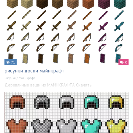
71
0
рисунки доски майнкрафт
Рисунки
/
Майнкрафт
Деревянные вещи из МАЙНКРАФТА Скачать