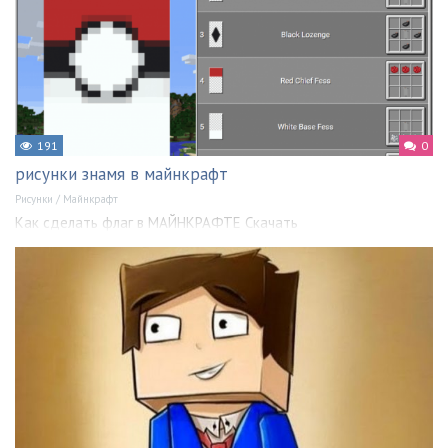
191
0
рисунки знамя в майнкрафт
Рисунки
/
Майнкрафт
Как сделать флаг в МАЙНКРАФТЕ Скачать