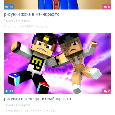
28
0
рисунки жека в майнкрафте
Рисунки
/
Майнкрафт
Стив про ЮТУБЕР Скачать
23
0
рисунки евген бро из майнкрафта
Рисунки
/
Майнкрафт
Евген бро и Алиса бро Скачать