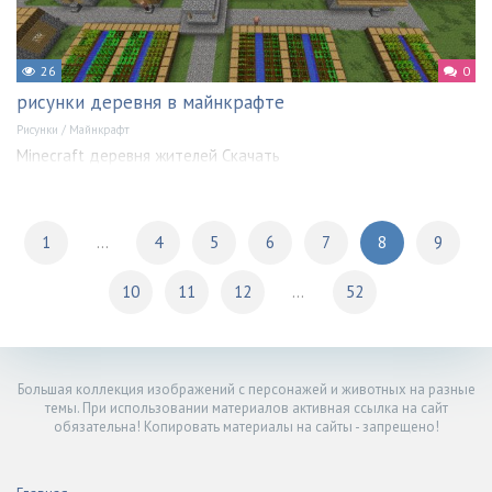
26
0
рисунки деревня в майнкрафте
Рисунки
/
Майнкрафт
Minecraft деревня жителей Скачать
1
...
4
5
6
7
8
9
10
11
12
...
52
Большая коллекция изображений с персонажей и животных на разные
темы. При использовании материалов активная ссылка на сайт
обязательна! Копировать материалы на сайты - запрещено!