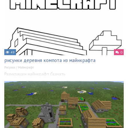
49
0
рисунки деревня компота из майнкрафта
Рисунки
/
Майнкрафт
Разукрашки майнкрафт Скачать