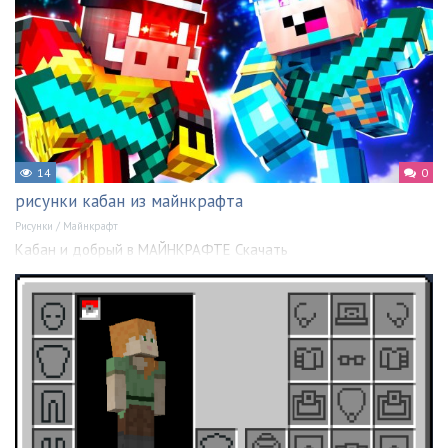
14
0
рисунки кабан из майнкрафта
Рисунки
/
Майнкрафт
Кабан и добрый в МАЙНКРАФТЕ Скачать