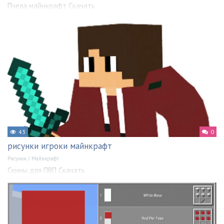
Пчела майнкрафт Скачать
43
0
рисунки игроки майнкрафт
Рисунки
/
Майнкрафт
Скины для ПВП Скачать