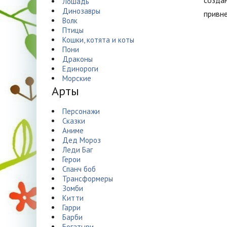
создан
Лошадь
Динозавры
привне
Волк
Птицы
Кошки, котята и коты
Пони
Драконы
Единороги
Морские
Арты
Персонажи
Сказки
Аниме
Дед Мороз
Леди Баг
Герои
Спанч боб
Трансформеры
Зомби
Китти
Гарри
Барби
Богатыри