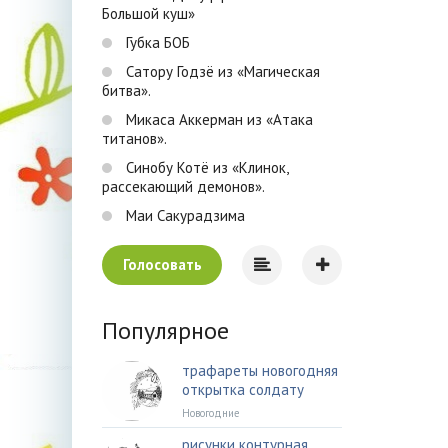
Большой куш»
Губка БОБ
Сатору Годзё из «Магическая
битва».
Микаса Аккерман из «Атака
титанов».
Синобу Котё из «Клинок,
рассекающий демонов».
Маи Сакурадзима
Голосовать
Популярное
трафареты новогодняя
открытка солдату
Новогодние
рисунки контурная