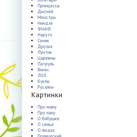
Принцессы
Дисней
Монстры
Ниндзя
ФНАФ
Наруто
Соник
Друзья
Лунтик
Царевны
Патруль
Винкс
ЛОЛ
Куклы
Русалки
Картинки
Про маму
Про папу
О бабушке
О семье
О людях
Полицеский