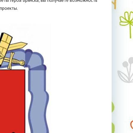
реты герба Брянска, вы получаете возможность
 проекты.