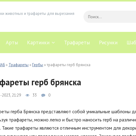
ски животных и трафареты для вырезания
Арты
Картинки
Трафареты
Рисунки
Шаб
ЛАБ
»
Трафареты
»
Гербы
» трафареты герб брянска
фареты герб брянска
-2023, 21:29
33
0
еты герба Брянска представляют собой уникальные шаблоны дл
зуя трафареты, можно легко и быстро наносить герб на различны
. Такие трафареты являются отличным инструментом для декори