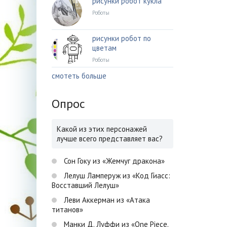
рисунки робот кукла
Роботы
рисунки робот по
цветам
Роботы
смотеть больше
Опрос
Какой из этих персонажей
лучше всего представляет вас?
Сон Гоку из «Жемчуг дракона»
Лелуш Ламперуж из «Код Гиасс:
Восставший Лелуш»
Леви Аккерман из «Атака
титанов»
Манки Д. Луффи из «One Piece.