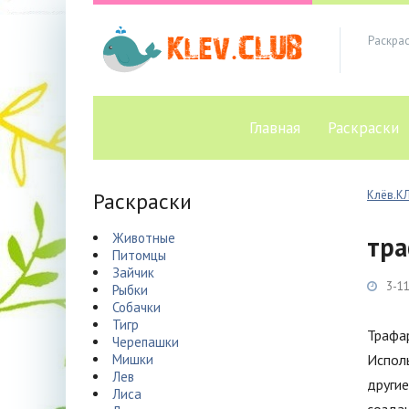
Раскра
Главная
Раскраски
Раскраски
Клёв.К
Животные
тра
Питомцы
Зайчик
3-11
Рыбки
Собачки
Тигр
Трафар
Черепашки
Мишки
Исполь
Лев
другие
Лиса