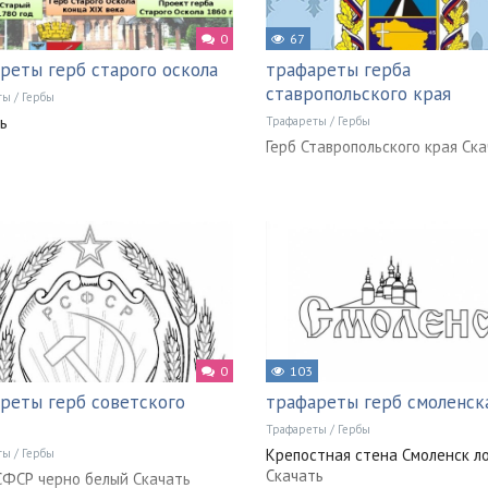
0
67
реты герб старого оскола
трафареты герба
ставропольского края
ты
/
Гербы
ь
Трафареты
/
Гербы
Герб Ставропольского края Ск
0
103
реты герб советского
трафареты герб смоленск
Трафареты
/
Гербы
Крепостная стена Смоленск л
ты
/
Гербы
Скачать
СФСР черно белый Скачать