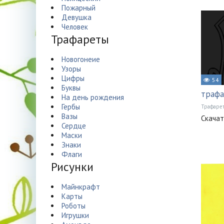
Пожарный
Девушка
Человек
Трафареты
Новогонеие
Узоры
Цифры
54
Буквы
трафа
На день рождения
Гербы
Трафаре
Вазы
Скачат
Сердце
Маски
Знаки
Флаги
Рисунки
Майнкрафт
Карты
Роботы
Игрушки