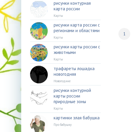
рисунки контурная
карта россии
Карты
рисунки карта россии с
регионами и областями
1
Карты
рисунки карты россии с
животными
Карты
трафареты лошадка
новогодняя
Новогодние
рисунки контурной
карты россии
природные зоны
Карты
картинки злая бабушка
Про бабушку