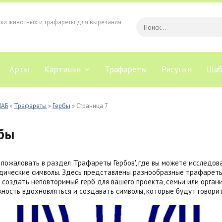
ски животных и трафареты для вырезания
Арты
Картинки
Трафареты
Рисунки
Шаб
ЛАБ
»
Трафареты
»
Гербы
» Страница 7
бы
пожаловать в раздел 'Трафареты Гербов', где вы можете исследов
дические символы. Здесь представлены разнообразные трафареты
 создать неповторимый герб для вашего проекта, семьи или орга
ность вдохновляться и создавать символы, которые будут говорит