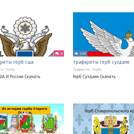
0
240
реты герб сша
трафареты герб суздаля
ты
/
Гербы
Трафареты
/
Гербы
ША И России Скачать
Герб Суздаля Скачать