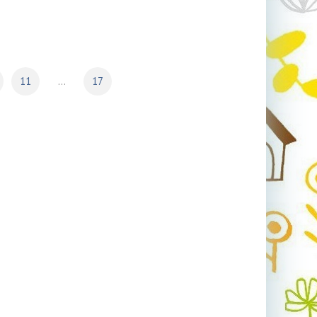
11
...
17