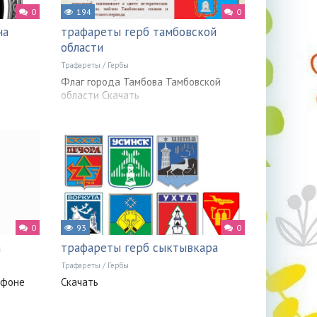
0
194
0
на
трафареты герб тамбовской
области
Трафареты
/
Гербы
Флаг города Тамбова Тамбовской
области Скачать
0
93
0
а
трафареты герб сыктывкара
Трафареты
/
Гербы
 фоне
Скачать