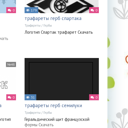
0
179
0
трафареты герб спартака
Трафареты
/
Гербы
Логотип Спартак трафарет Скачать
ачать
0
31
0
а
трафареты герб семилуки
Трафареты
/
Гербы
оготип
Геральдический щит французской
формы Скачать