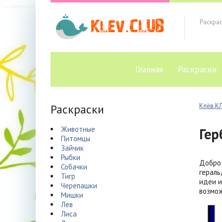
Раскра
Главная
Раскраски
Раскраски
Клёв.К
Животные
Гер
Питомцы
Зайчик
Рыбки
Добро 
Собачки
гераль
Тигр
идеи и
Черепашки
возмож
Мишки
Лев
Лиса