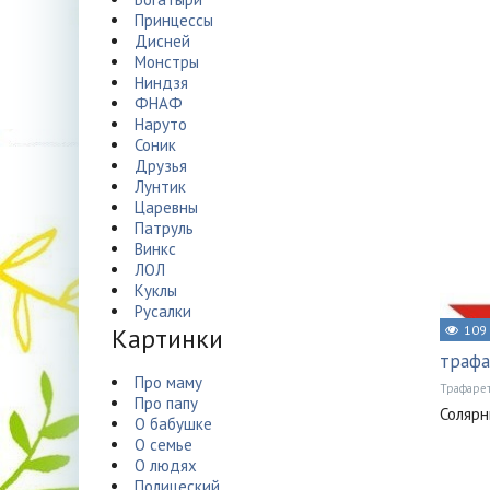
Принцессы
Дисней
Монстры
Ниндзя
ФНАФ
Наруто
Соник
Друзья
Лунтик
Царевны
Патруль
Винкс
ЛОЛ
Куклы
Русалки
Картинки
109
трафа
Про маму
Трафаре
Про папу
Солярн
О бабушке
О семье
О людях
Полицеский