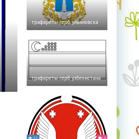
трафареты герб ульяновска
трафареты герб узбекистана
52
0