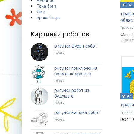
Амонг ас
161
Тока бока
Лего
трафа
Бравл Старс
облас
Трафаре
Картинки роботов
Флаг Т
Скачат
рисунки фурри робот
Роботы
рисунки приключения
робота подростка
Роботы
рисунки робот из
будущего
97
Роботы
трафа
рисунки машина робот
Трафаре
Герб Т
Роботы