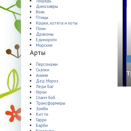
Лошадь
Динозавры
Волк
Птицы
Кошки, котята и коты
Пони
Драконы
Единороги
Морские
Арты
Персонажи
Сказки
т
Аниме
Дед Мороз
Леди Баг
Герои
Спанч боб
Трансформеры
Зомби
Китти
Гарри
Барби
Богатыри