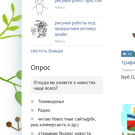
рисунки робот простой
Роботы
рисунки роботы под
прикрытием оптимус
прайм
Роботы
смотеть больше
56
трафа
Опрос
Трафаре
Герб С
Откуда вы узнаете о новостях
чаще всего?
Телевиденье
Радио
читаю Новостные сайты(рбк,
риа, коммерсантъ и др.)
открываю Яндекс новости