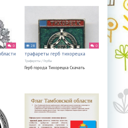
0
28
0
области
трафареты герб тихорецка
Трафареты
/
Гербы
Герб города Тихорецка Скачать