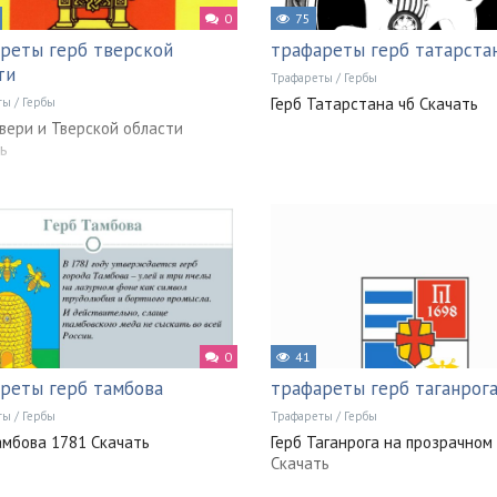
0
75
реты герб тверской
трафареты герб татарста
ти
Трафареты
/
Гербы
Герб Татарстана чб Скачать
ты
/
Гербы
вери и Тверской области
ь
0
41
реты герб тамбова
трафареты герб таганрог
ты
/
Гербы
Трафареты
/
Гербы
амбова 1781 Скачать
Герб Таганрога на прозрачном
Скачать