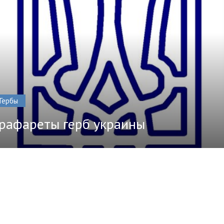
Гербы
рафареты герб украины