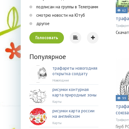
подписан на группы в Телеграмм
62
смотрю новости на Ютуб
трафа
другое
Трафаре
Скачат
Голосовать
Популярное
трафареты новогодняя
открытка солдату
Новогодние
рисунки контурная
карта природные зоны
99
Карты
трафа
рисунки карта россии
союза
на английском
Трафаре
Карты
Герб Р