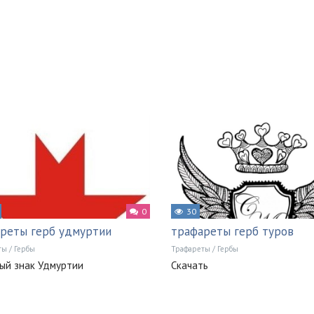
0
30
реты герб удмуртии
трафареты герб туров
ты
/
Гербы
Трафареты
/
Гербы
ый знак Удмуртии
Скачать