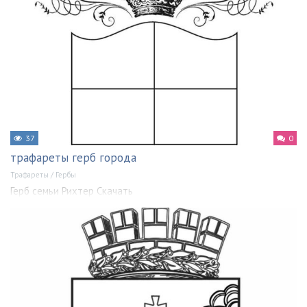
37
0
трафареты герб города
Трафареты
/
Гербы
Герб семьи Рихтер Скачать