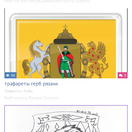
Герб РФ без геральдического щита Скачать
98
0
трафареты герб рязани
Трафареты
/
Гербы
Герб города Рязани Скачать