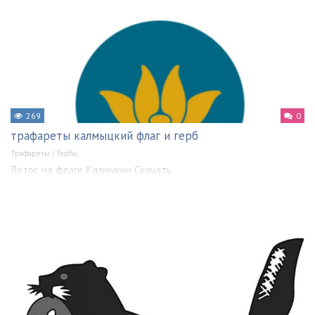
269
0
трафареты калмыцкий флаг и герб
Трафареты
/
Гербы
Лотос на флаге Калмыкии Скачать