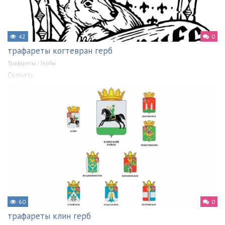
42
0
трафареты когтевран герб
Трафареты
/
Гербы
Скачать
60
0
трафареты клин герб