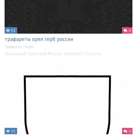
52
0
трафареты орел герб россии
Трафареты
/
Гербы
Двуглавый орёл герб России трафарет Скачать
55
0