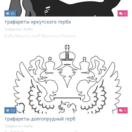
81
0
трафареты иркутского герба
Трафареты
/
Гербы
Бабр Иркутск герб Иркутска Скачать
53
0
трафареты долгопрудный герб
Трафареты
/
Гербы