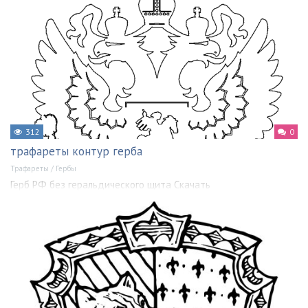
312
0
трафареты контур герба
Трафареты
/
Гербы
Герб РФ без геральдического щита Скачать