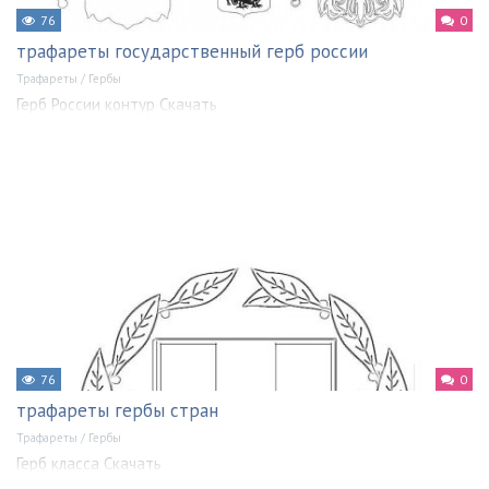
76
0
трафареты государственный герб россии
Трафареты
/
Гербы
Герб России контур Скачать
76
0
трафареты гербы стран
Трафареты
/
Гербы
Герб класса Скачать