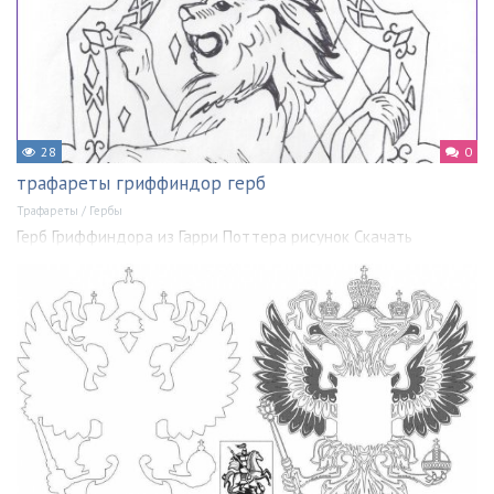
28
0
трафареты гриффиндор герб
Трафареты
/
Гербы
Герб Гриффиндора из Гарри Поттера рисунок Скачать