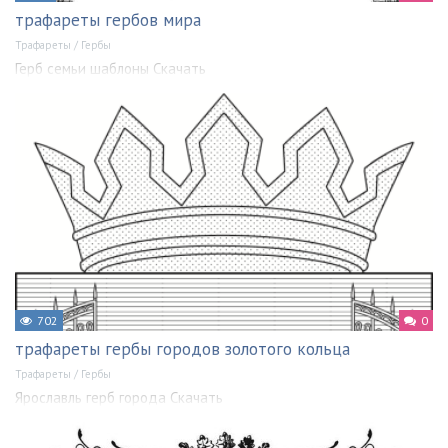
трафареты гербов мира
Трафареты
/
Гербы
Герб семьи шаблоны Скачать
702
0
трафареты гербы городов золотого кольца
Трафареты
/
Гербы
Ярославль герб города Скачать