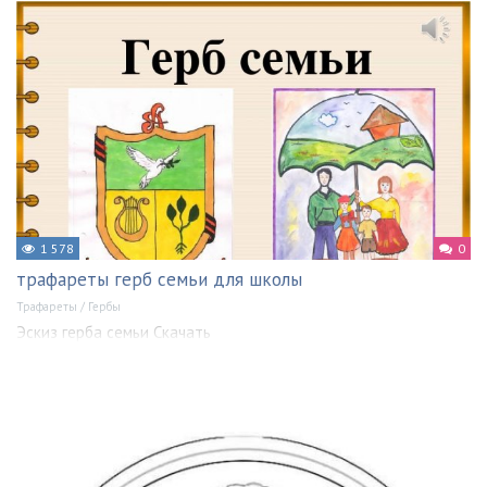
1 578
0
трафареты герб семьи для школы
Трафареты
/
Гербы
Эскиз герба семьи Скачать