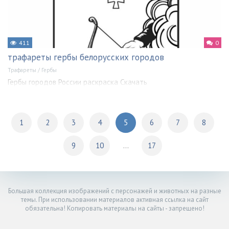
411
0
трафареты гербы белорусских городов
Трафареты
/
Гербы
Гербы городов России раскраска Скачать
1
2
3
4
5
6
7
8
9
10
...
17
Большая коллекция изображений с персонажей и животных на разные
темы. При использовании материалов активная ссылка на сайт
обязательна! Копировать материалы на сайты - запрещено!