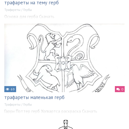
трафареты на тему герб
Трафареты
/
Гербы
Основа для герба Скачать
69
0
трафареты маленькая герб
Трафареты
/
Гербы
Гарри Поттер герб Хогвартса раскраска Скачать