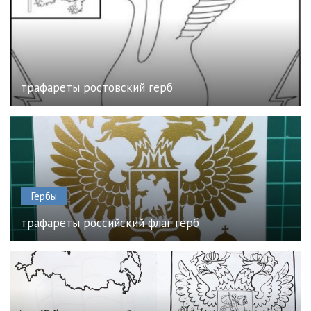
трафареты ростовский герб
Гербы
трафареты российский флаг герб