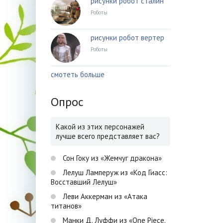
рисунки робот сталин
Роботы
рисунки робот вертер
Роботы
смотеть больше
Опрос
Какой из этих персонажей
лучше всего представляет вас?
Сон Гоку из «Жемчуг дракона»
Лелуш Ламперуж из «Код Гиасс:
Восставший Лелуш»
Леви Аккерман из «Атака
титанов»
Манки Д. Луффи из «One Piece.