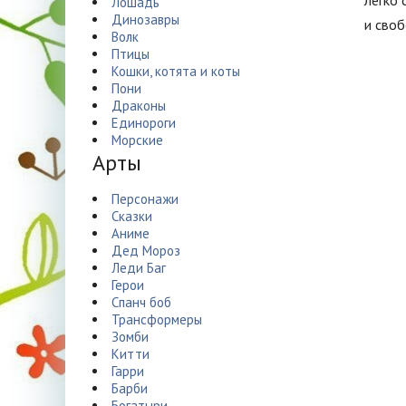
легко 
Лошадь
Динозавры
и сво
Волк
Птицы
Кошки, котята и коты
Пони
Драконы
Единороги
Морские
Арты
Персонажи
Сказки
Аниме
Дед Мороз
Леди Баг
Герои
Спанч боб
Трансформеры
Зомби
Китти
Гарри
Барби
Богатыри