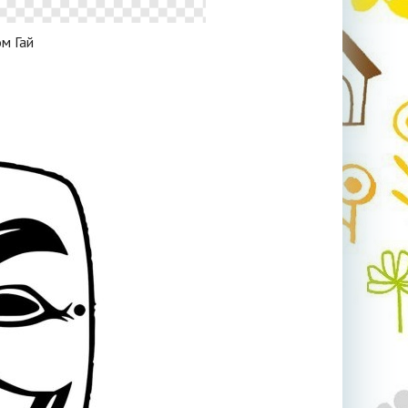
м Гай