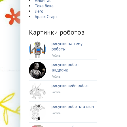
Амонг ас
Тока бока
Лего
Бравл Старс
Картинки роботов
рисунки на тему
роботы
Роботы
рисунки робот
андроид
Роботы
рисунки зейн робот
Роботы
рисунки роботы атлон
Роботы