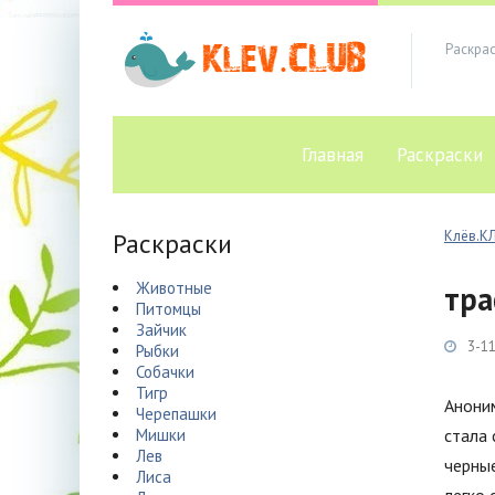
Раскра
Главная
Раскраски
Раскраски
Клёв.К
Животные
тра
Питомцы
Зайчик
3-11
Рыбки
Собачки
Тигр
Аноним
Черепашки
Мишки
стала 
Лев
черные
Лиса