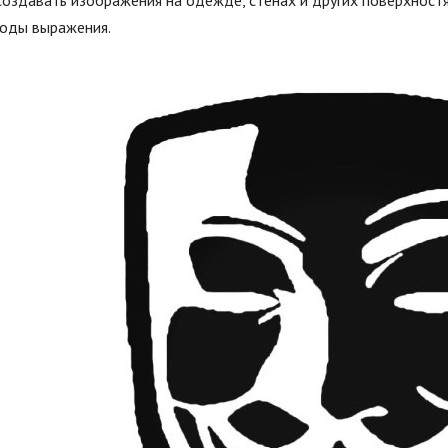
создавать изображения на одежде, стенах и других поверхност
боды выражения.