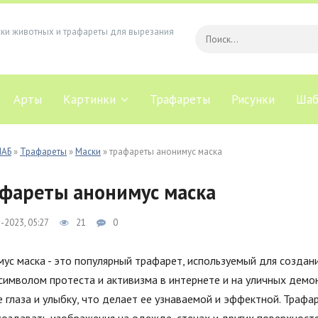
ски животных и трафареты для вырезания
Арты
Картинки
Трафареты
Рисунки
Шаб
ЛАБ
»
Трафареты
»
Маски
» трафареты анонимус маска
фареты анонимус маска
-2023, 05:27
21
0
ус маска - это популярный трафарет, используемый для создан
символом протеста и активизма в интернете и на уличных демон
 глаза и улыбку, что делает ее узнаваемой и эффектной. Траф