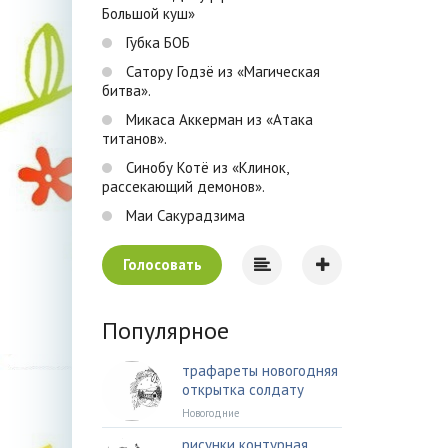
Большой куш»
Губка БОБ
Сатору Годзё из «Магическая
битва».
Микаса Аккерман из «Атака
титанов».
Синобу Котё из «Клинок,
рассекающий демонов».
Маи Сакурадзима
Голосовать
Популярное
трафареты новогодняя
открытка солдату
Новогодние
рисунки контурная