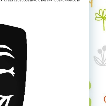
ях, ставя своеобразную отметку проанонимности