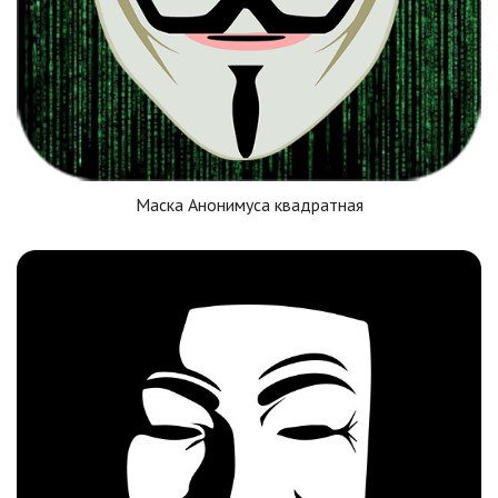
Маска Анонимуса квадратная