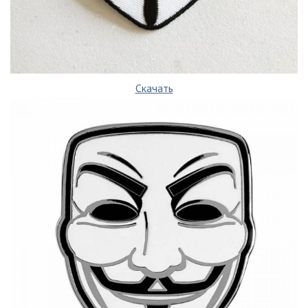
Скачать