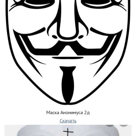
Маска Анонимуса 2д
Скачать