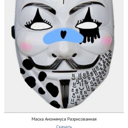
Маска Анонимуса Разрисованная
Скачать