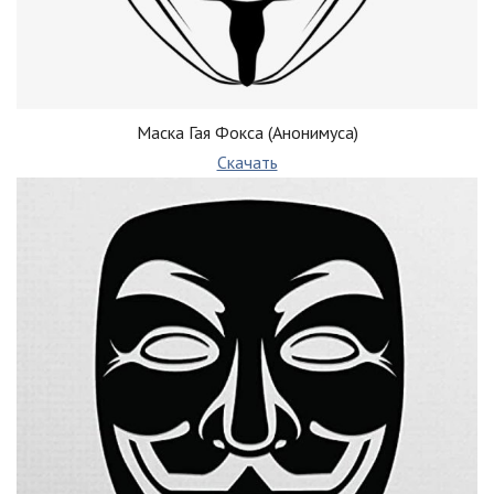
Маска Гая Фокса (Анонимуса)
Скачать