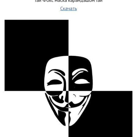
Гай Фокс маска карандашом Гай
Скачать