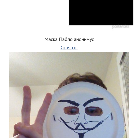
Маска Пабло анонимус
Скачать