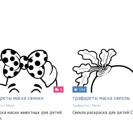
0
194
реты маска свинки
трафареты маска свеклы
ты
/
Маски
Трафареты
/
Маски
ска маски животных для детей
Свекла раскраска для детей 
ь