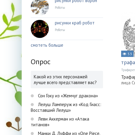
рисунки робот ворон
Роботы
рисунки краб робот
Роботы
смотеть больше
53
Опрос
трафа
Трафаре
Какой из этих персонажей
Трафар
лучше всего представляет вас?
лица С
Сон Гоку из «Жемчуг дракона»
Лелуш Ламперуж из «Код Гиасс:
Восставший Лелуш»
Леви Аккерман из «Атака
титанов»
Манки Д. Луффи из «One Piece.