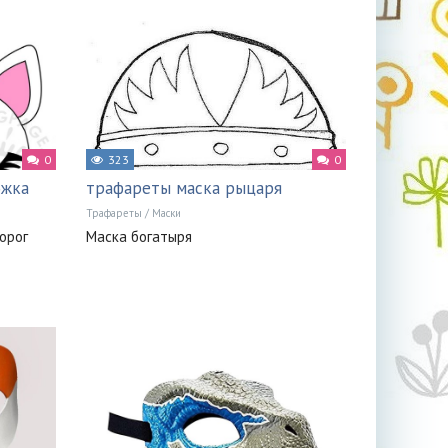
0
323
0
ожка
трафареты маска рыцаря
Трафареты
/
Маски
орог
Маска богатыря