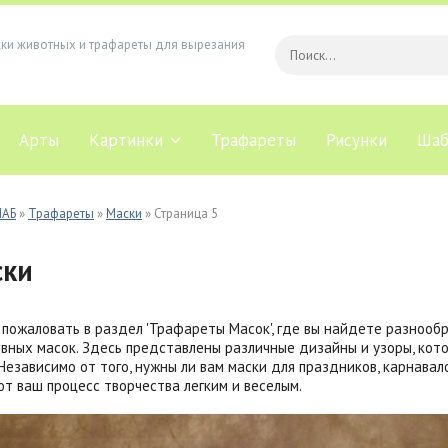
ски животных и трафареты для вырезания
Арты
Картинки
Трафареты
Рисунки
Шаб
ЛАБ
»
Трафареты
»
Маски
» Страница 5
ски
пожаловать в раздел 'Трафареты Масок', где вы найдете разнооб
вных масок. Здесь представлены различные дизайны и узоры, кот
 Независимо от того, нужны ли вам маски для праздников, карнава
т ваш процесс творчества легким и веселым.