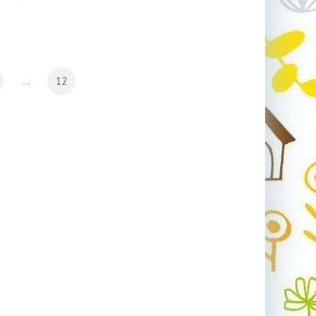
...
12