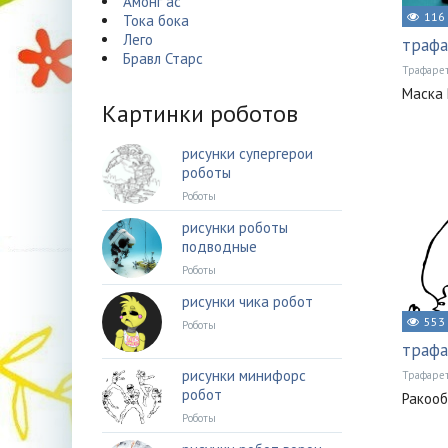
Амонг ас
116
Тока бока
Лего
трафа
Бравл Старс
Трафаре
Маска 
Картинки роботов
рисунки супергерои
роботы
Роботы
рисунки роботы
подводные
Роботы
рисунки чика робот
553
Роботы
трафа
рисунки минифорс
Трафаре
робот
Ракооб
Роботы