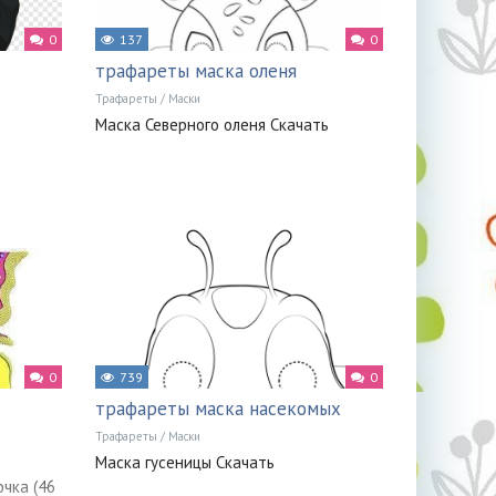
0
137
0
трафареты маска оленя
Трафареты
/
Маски
Маска Северного оленя Скачать
0
739
0
трафареты маска насекомых
Трафареты
/
Маски
Маска гусеницы Скачать
чка (46