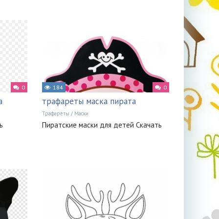
0
184
0
а
трафареты маска пирата
Трафареты
/
Маски
ь
Пиратские маски для детей Скачать