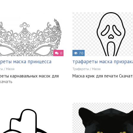
0
70
реты маска принцесса
трафареты маска призрак
ты
/
Маски
Трафареты
/
Маски
еты карнавальных масок для
Маска крик для печати Скачат
качать