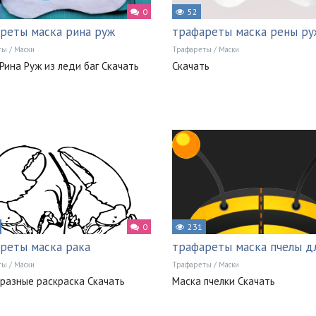
0
52
реты маска рина руж
трафареты маска рены ру
ты
/
Маски
Трафареты
/
Маски
Рина Руж из леди баг Скачать
Скачать
0
231
реты маска рака
трафареты маска пчелы д
ты
/
Маски
Трафареты
/
Маски
разные раскраска Скачать
Маска пчелки Скачать