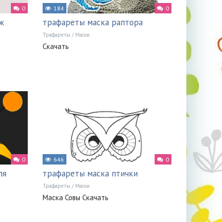
0
184
0
ж
трафареты маска раптора
Трафареты
/
Маски
Скачать
0
646
0
ля
трафареты маска птички
Трафареты
/
Маски
Маска Совы Скачать