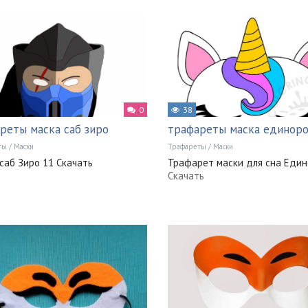
0
38
реты маска саб зиро
трафареты маска единор
ты
/
Маски
Трафареты
/
Маски
саб Зиро 11 Скачать
Трафарет маски для сна Един
Скачать