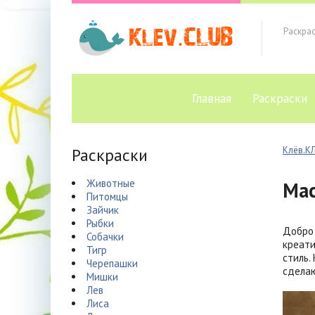
Раскра
Главная
Раскраски
Раскраски
Клёв.К
Животные
Ма
Питомцы
Зайчик
Рыбки
Добро 
Собачки
креати
Тигр
стиль.
Черепашки
сделаю
Мишки
Лев
Лиса