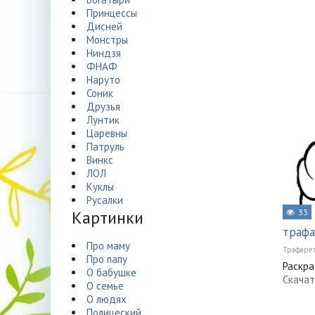
Принцессы
Дисней
Монстры
Ниндзя
ФНАФ
Наруто
Соник
Друзья
Лунтик
Царевны
Патруль
Винкс
ЛОЛ
Куклы
Русалки
Картинки
33
трафа
Про маму
Трафаре
Про папу
Раскра
О бабушке
Скачат
О семье
О людях
Полицеский