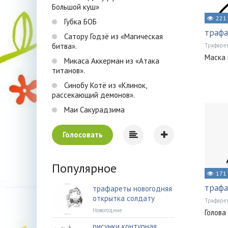
Большой куш»
221
Губка БОБ
трафа
Сатору Годзё из «Магическая
битва».
Трафаре
Маска 
Микаса Аккерман из «Атака
титанов».
Синобу Котё из «Клинок,
рассекающий демонов».
Маи Сакурадзима
Голосовать
Популярное
171
трафа
трафареты новогодняя
открытка солдату
Трафаре
Новогодние
Голова
рисунки контурная