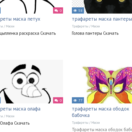
0
58
реты маска петух
трафареты маска пантеры
ты
/
Маски
Трафареты
/
Маски
цыпленка раскраска Скачать
Голова пантеры Скачать
0
77
реты маска олафа
трафареты маска ободок
бабочка
ты
/
Маски
 Олафа Скачать
Трафареты
/
Маски
Трафареты маска ободок бабо