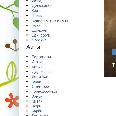
Лошадь
Динозавры
Волк
Птицы
Кошки, котята и коты
Пони
Драконы
Единороги
Морские
Арты
Персонажи
Сказки
т
Аниме
Дед Мороз
Леди Баг
Герои
Спанч боб
Трансформеры
Зомби
Китти
Гарри
Барби
Богатыри